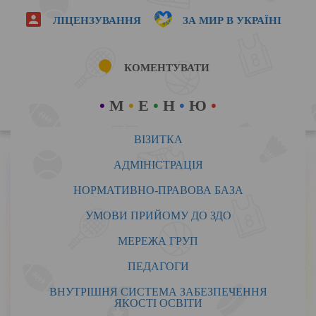
ЛІЦЕНЗУВАННЯ
ЗА МИР В УКРАЇНІ
КОМЕНТУВАТИ
•
М
•
Е
•
Н
•
Ю
•
ВІЗИТКА
•
ВІЗИТКА
•
АДМІНІСТРАЦІЯ
НОРМАТИВНО-ПРАВОВА БАЗА
ЗАКЛАД ДОШКІЛЬНОЇ ОСВІТИ (ЯСЛА-
УМОВИ ПРИЙОМУ ДО ЗДО
САДОК) КОМБІНОВАНОГО ТИПУ
МЕРЕЖА ГРУП
«ЧЕРВОНА ШАПОЧКА»
СЛОБОЖАНСЬКОЇ СЕЛИЩНОЇ РАДИ
ПЕДАГОГИ
ДНІПРОВСЬКОГО РАЙОНУ
ВНУТРІШНЯ СИСТЕМА ЗАБЕЗПЕЧЕННЯ
ЯКОСТІ ОСВІТИ
ДНІПРОПЕТРОВСЬКОЇ ОБЛАСТІ