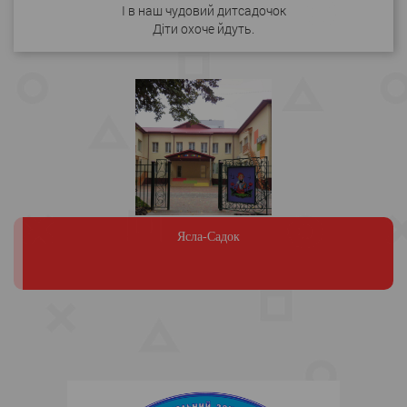
І в наш чудовий дитсадочок
Діти охоче йдуть.
Ясла-Садок