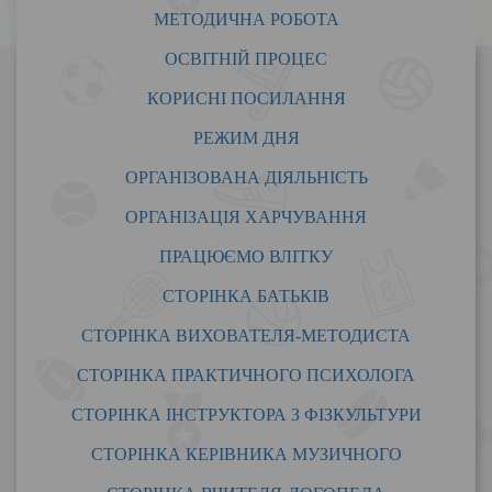
МЕТОДИЧНА РОБОТА
ОСВІТНІЙ ПРОЦЕС
НАША АДРЕСА:
КОРИСНІ ПОСИЛАННЯ
• 52005
• вул. Будівельників,10
РЕЖИМ ДНЯ
• селище Слобожанське
ОРГАНІЗОВАНА ДІЯЛЬНІСТЬ
• Дніпровський район
• Дніпропетровська область
ОРГАНІЗАЦІЯ ХАРЧУВАННЯ
КОНТАКТНИЙ ТЕЛЕФОН:
ПРАЦЮЄМО ВЛІТКУ
067 - 270 - 60 - 93
•
СТОРІНКА БАТЬКІВ
РІК ЗАСНУВАННЯ:
СТОРІНКА ВИХОВАТЕЛЯ-МЕТОДИСТА
• 1978 рік
СТОРІНКА ПРАКТИЧНОГО ПСИХОЛОГА
КІЛЬКІСТЬ МІСЦЬ:
СТОРІНКА ІНСТРУКТОРА З ФІЗКУЛЬТУРИ
• розраховано на 200 місць.
СТОРІНКА КЕРІВНИКА МУЗИЧНОГО
КІЛЬКІСТЬ ГРУП: