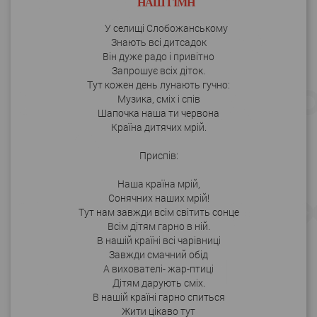
НАШ ГІМН
У селищі Слобожанському
Знають всі дитсадок
Він дуже радо і привітно
Запрошує всіх діток.
Тут кожен день лунають гучно:
Музика, сміх і спів
Шапочка наша ти червона
Країна дитячих мрій.
Приспів:
Наша країна мрій,
Сонячних наших мрій!
Тут нам завжди всім світить сонце
Всім дітям гарно в ній.
В нашій країні всі чарівниці
Завжди смачний обід
А вихователі- жар-птиці
Дітям дарують сміх.
В нашій країні гарно спиться
Жити цікаво тут