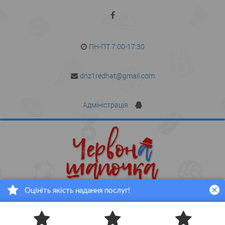
ПН-ПТ 7:00-17:30
dnz1redhat@gmail.com
Адміністрація
Оцініть якість надання послуг!
ГОЛОВНА
ПУБЛІЧНА ІНФОРМАЦІЯ